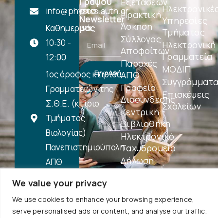
Γράψου
Εξετάσεων
Ηλεκτρονικέ
στο
info@physics.auth.gr
Πρακτική
Newsletter
Υπηρεσίες
Άσκηση
μας
Καθημερινά,
Τμήματος
Σύλλογος
10:30 -
Ηλεκτρονική
Αποφοίτων
Γραμματεία
12:00
Παροχές
ΜΟΔΙΠ
Εγγραφή
1ος όροφος κτιρίου
ΑΠΘ
Συγγράμματ
Γραφείο
Γραμματειών της
Επισκέψεις
Διασύνδεσης
Σ.Θ.Ε. (κτίριο
Σχολείων
Κεντρική
Τμήματος
Βιβλιοθήκη
Βιολογίας)
Ηλεκτρονικό
Πανεπιστημιούπολη
Ταχυδρομείο
Δήλωση
ΑΠΘ
Προσβασιμότητας
Περισσότερα
We value your privacy
...
We use cookies to enhance your browsing experience,
serve personalised ads or content, and analyse our traffic.