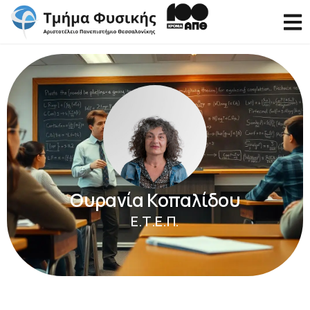
Ουρανία Κοπαλίδου
Ε.Τ.Ε.Π.