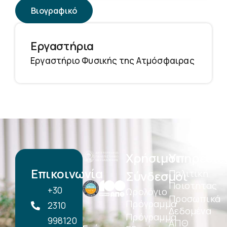
Βιογραφικό
Εργαστήρια
Εργαστήριο Φυσικής της Ατμόσφαιρας
Χρήσιμοι
Υπηρεσίε
Επικοινωνία
Πολιτική
Σύνδεσμοι
Ποιοτητας
+30
Ωρολόγιο
Προσωπικά
Πρόγραμμα
2310
Δεδομένα
Πρόγραμμα
998120
ΑΠΘ