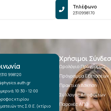
Τηλέφωνο
2310998170
Χρήσιμοι Σύνδεσ
ινωνία
Ωρολόγιο Πρόγραμμα
2310 998120
Πρόγραμμα Εξετάσεων
@physics.auth.gr
Πρακτική Άσκηση
μερινά, 10:30 - 12:00
Σύλλογος Αποφοίτων
όροφος κτιρίου
Παροχές ΑΠΘ
ματειών της Σ.Θ.Ε. (κτίριο