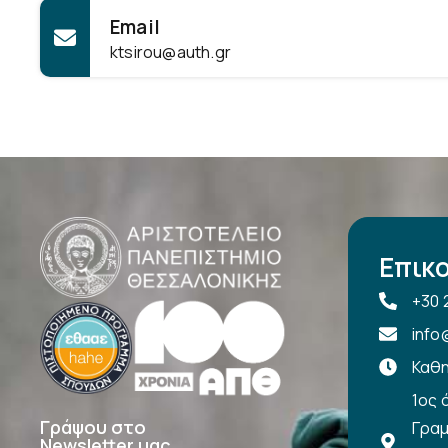
Email
ktsirou@auth.gr
Επικο
+30 
info
Καθη
1ος 
Γράψου στο
Γραμ
Newsletter μας