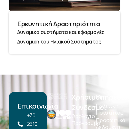
Ερευνητική Δραστηριότητα
Δυναμικά συστήματα και εφαρμογές
Δυναμική του Ηλιακού Συστήματος
Χρήσιμοι
Υπηρεσίε
Επικοινωνία
Πολιτική
Σύνδεσμοι
Ποιοτητας
+30
Ωρολόγιο
Προσωπικά
Πρόγραμμα
2310
Δεδομένα