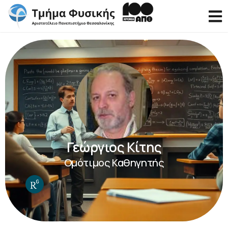
Γεώργιος Κίτης
Ομότιμος Καθηγητής