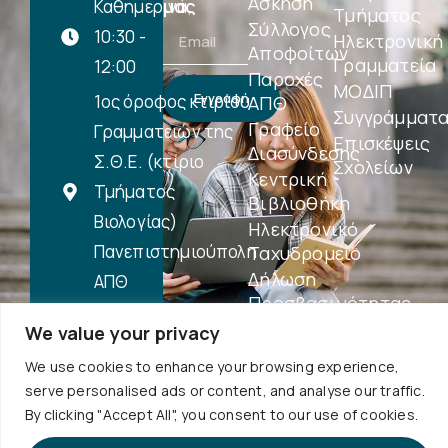
Άσκηση
μας
Καθημερινά,
Τμήματος
Σύλλογος
10:30 -
Ηλεκτρονική
Αποφοίτων
Γραμματεία
12:00
Παροχές
ΜΟΔΙΠ
Εγγραφή
1ος όροφος κτιρίου
ΑΠΘ
Συγγράμματ
Γραφείο
Γραμματειών της
Επισκέψεις
Διασύνδεσης
Σ.Θ.Ε. (κτίριο
Σχολείων
Κεντρική
Τμήματος
Βιβλιοθήκη
Βιολογίας)
Ηλεκτρονικό
Πανεπιστημιούπολη
Ταχυδρομείο
Δήλωση
ΑΠΘ
Προσβασιμότητας
Περισσότερα
We value your privacy
...
We use cookies to enhance your browsing experience,
serve personalised ads or content, and analyse our traffic.
By clicking "Accept All", you consent to our use of cookies.