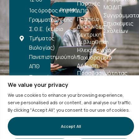
Παροχές
ΜΟΔΙΠ
Εγγραφή
1ος όροφος κτιρίου
ΑΠΘ
Συγγράμματ
Γραφείο
Γραμματειών της
Επισκέψεις
Διασύνδεσης
Σ.Θ.Ε. (κτίριο
Σχολείων
Κεντρική
Τμήματος
Βιβλιοθήκη
Βιολογίας)
Ηλεκτρονικό
Πανεπιστημιούπολη
Ταχυδρομείο
Δήλωση
ΑΠΘ
Προσβασιμότητας
Περισσότερα
We value your privacy
...
We use cookies to enhance your browsing experience,
serve personalised ads or content, and analyse our traffic.
By clicking "Accept All", you consent to our use of cookies.
Accept All
Copyright © 2026 Τμήμα Φυσικής ΑΠΘ. All Rights
Reserved. Designed by
Rubik's Studio