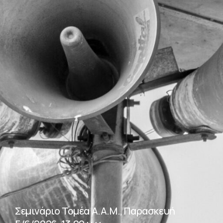
Σεμινάριο Τομέα Α.Α.Μ., Παρασκευή