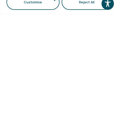
Customise
Reject All
Παρουσίαση Μεταδιδακτορικής
Έρευνας
Την Παρασκευή 31 Ιουλίου 2026 και ώρα 18:00, η
μεταδιδακτορική...
Περισσότερα