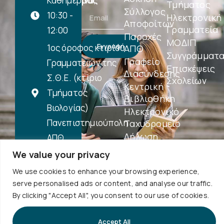
μας
Καθημερινά,
Τμήματος
Σύλλογος
10:30 -
Ηλεκτρονική
Αποφοίτων
Γραμματεία
12:00
Παροχές
ΜΟΔΙΠ
Εγγραφή
1ος όροφος κτιρίου
ΑΠΘ
Συγγράμματ
Γραφείο
Γραμματειών της
Επισκέψεις
Διασύνδεσης
Σ.Θ.Ε. (κτίριο
Σχολείων
Κεντρική
Τμήματος
Βιβλιοθήκη
Βιολογίας)
Ηλεκτρονικό
Πανεπιστημιούπολη
Ταχυδρομείο
Δήλωση
ΑΠΘ
Προσβασιμότητας
We value your privacy
Περισσότερα
...
We use cookies to enhance your browsing experience,
serve personalised ads or content, and analyse our traffic.
By clicking "Accept All", you consent to our use of cookies.
Accept All