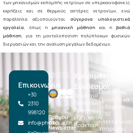
των μηχανισμών εκπομπής νετρίνων σε υπερκαινοφανείς
εκρήξεις και σε θερμούς αστέρες νετρονίων, ενώ
παράλληλα αξιοποιούνται
σύγχρονα υπολογιστικά
εργαλεία
, όπως η
μηχανική μάθηση
και η
βαθιά
μάθηση
, για τη μοντελοποίηση πολύπλοκων φυσικών
διεργασιών και την ανάλυση μεγάλων δεδομένων.
Χρήσιμοι
Υπηρεσίε
Επικοινωνία
Πολιτική
Σύνδεσμοι
Ποιοτητας
+30
Ωρολόγιο
Προσωπικά
Πρόγραμμα
2310
Δεδομένα
Πρόγραμμα
998120
ΑΠΘ
Γράψου
Εξετάσεων
Ηλεκτρονικέ
στο
info@physics.auth.gr
Πρακτική
Newsletter
Υπηρεσίες
Άσκηση