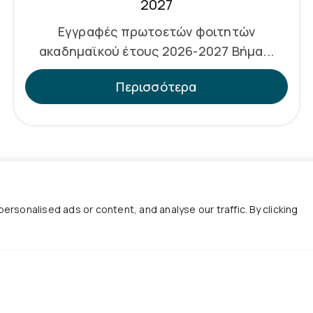
2027
Εγγραφές πρωτοετών φοιτητών
ακαδημαϊκού έτους 2026-2027 Βήμα...
Περισσότερα
sonalised ads or content, and analyse our traffic. By clicking
Χρήσιμοι Σύνδεσ
ινωνία
Ωρολόγιο Πρόγραμμα
2310 998120
Πρόγραμμα Εξετάσεων