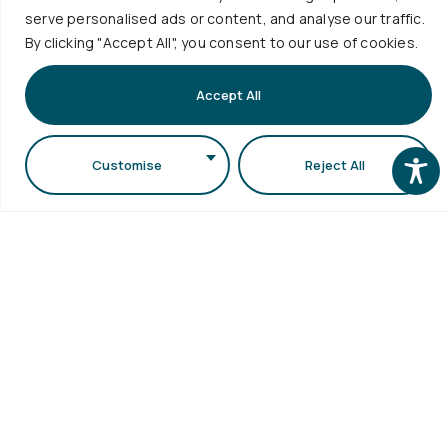
serve personalised ads or content, and analyse our traffic.
μεταδιδακτορική...
By clicking "Accept All", you consent to our use of cookies.
Περισσότερα
Accept All
Customise
Reject All
Χρήσιμοι
Υπηρεσίε
Επικοινωνία
Πολιτική
Σύνδεσμοι
Ποιοτητας
+30
Ωρολόγιο
Προσωπικά
Πρόγραμμα
2310
Δεδομένα
Πρόγραμμα
998120
ΑΠΘ
Γράψου
Εξετάσεων