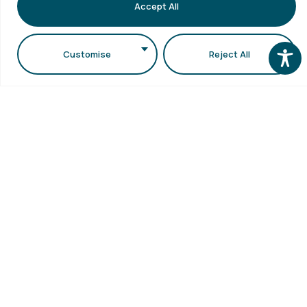
Σύμφωνα με απόφαση της Συγκλήτου, οι
Accept All
διοικητικές υπηρεσίες...
Customise
Reject All
Περισσότερα