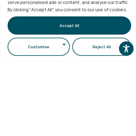
serve personalised ads or content, and analyse our traffic.
ΜΟΔΙΠ
Εγγραφή
1ος όροφος κτιρίου
ΑΠΘ
By clicking "Accept All", you consent to our use of cookies.
Συγγράμματ
Γραφείο
Γραμματειών της
Επισκέψεις
Διασύνδεσης
Σ.Θ.Ε. (κτίριο
Accept All
Σχολείων
Κεντρική
Τμήματος
Βιβλιοθήκη
Βιολογίας)
Ηλεκτρονικό
Customise
Reject All
Πανεπιστημιούπολη
Ταχυδρομείο
Δήλωση
ΑΠΘ
Προσβασιμότητας
Περισσότερα
...
Copyright © 2026 Τμήμα Φυσικής ΑΠΘ. All Rights
Reserved. Designed by
Rubik's Studio