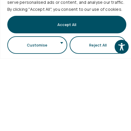
serve personalised ads or content, and analyse our traffic.
ΜΟΔΙΠ
Εγγραφή
1ος όροφος κτιρίου
ΑΠΘ
By clicking "Accept All", you consent to our use of cookies.
Συγγράμματ
Γραφείο
Γραμματειών της
Επισκέψεις
Διασύνδεσης
Σ.Θ.Ε. (κτίριο
Accept All
Σχολείων
Κεντρική
Τμήματος
Βιβλιοθήκη
Βιολογίας)
Ηλεκτρονικό
Customise
Reject All
Πανεπιστημιούπολη
Ταχυδρομείο
Δήλωση
ΑΠΘ
Προσβασιμότητας
Περισσότερα
...
Copyright © 2026 Τμήμα Φυσικής ΑΠΘ. All Rights
Reserved. Designed by
Rubik's Studio