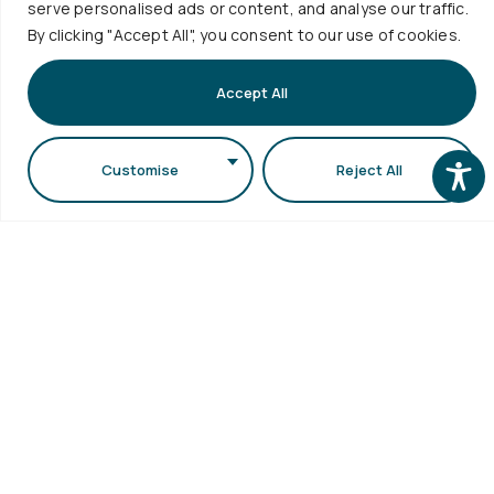
serve personalised ads or content, and analyse our traffic.
ΜΟΔΙΠ
Εγγραφή
1ος όροφος κτιρίου
ΑΠΘ
By clicking "Accept All", you consent to our use of cookies.
Συγγράμματ
Γραφείο
Γραμματειών της
Επισκέψεις
Διασύνδεσης
Σ.Θ.Ε. (κτίριο
Accept All
Σχολείων
Κεντρική
Τμήματος
Βιβλιοθήκη
Βιολογίας)
Ηλεκτρονικό
Customise
Reject All
Πανεπιστημιούπολη
Ταχυδρομείο
Δήλωση
ΑΠΘ
Προσβασιμότητας
Περισσότερα
...
Copyright © 2026 Τμήμα Φυσικής ΑΠΘ. All Rights
Reserved. Designed by
Rubik's Studio