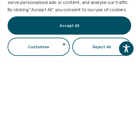
serve personalised ads or content, and analyse our traffic.
ΜΟΔΙΠ
Εγγραφή
1ος όροφος κτιρίου
ΑΠΘ
By clicking "Accept All", you consent to our use of cookies.
Συγγράμματ
Γραφείο
Γραμματειών της
Επισκέψεις
Διασύνδεσης
Σ.Θ.Ε. (κτίριο
Accept All
Σχολείων
Κεντρική
Τμήματος
Βιβλιοθήκη
Βιολογίας)
Ηλεκτρονικό
Customise
Reject All
Πανεπιστημιούπολη
Ταχυδρομείο
Δήλωση
ΑΠΘ
Προσβασιμότητας
Περισσότερα
...
Copyright © 2026 Τμήμα Φυσικής ΑΠΘ. All Rights
Reserved. Designed by
Rubik's Studio