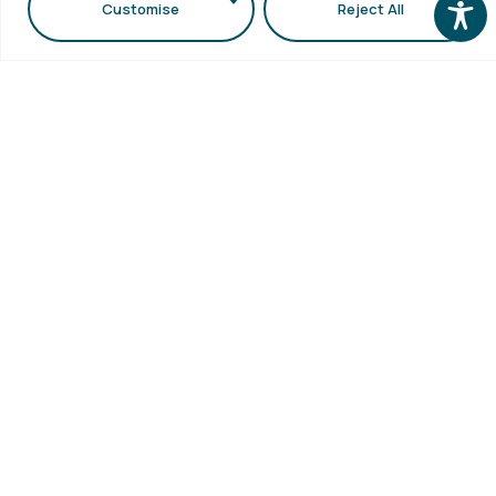
Customise
Reject All
Περισσότερα
Χρήσιμοι
Υπηρεσίε
Επικοινωνία
Πολιτική
Σύνδεσμοι
Ποιοτητας
+30
Ωρολόγιο
Προσωπικά
Πρόγραμμα
2310
Δεδομένα
Πρόγραμμα
998120
ΑΠΘ
Γράψου
Εξετάσεων
Ηλεκτρονικέ
στο
info@physics.auth.gr
Πρακτική
Newsletter
Υπηρεσίες
Άσκηση
μας
Καθημερινά,