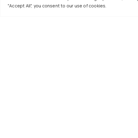
"Accept All", you consent to our use of cookies.
Επικο
+30 
info
Καθη
1ος 
Γράψου στο
Γραμ
Newsletter μας
Τμήμ
Εγγραφή
Παν
Περι