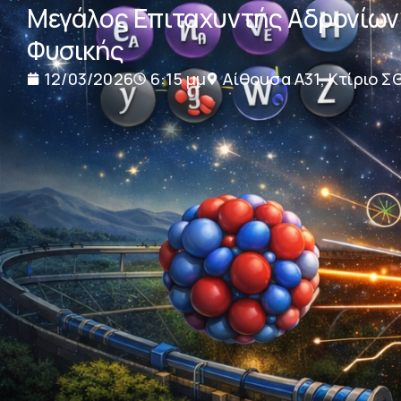
Μεγάλος Επιταχυντής Αδρονίων 
Φυσικής
12/03/2026
6:15 μμ
Αίθουσα Α31, Κτίριο Σ