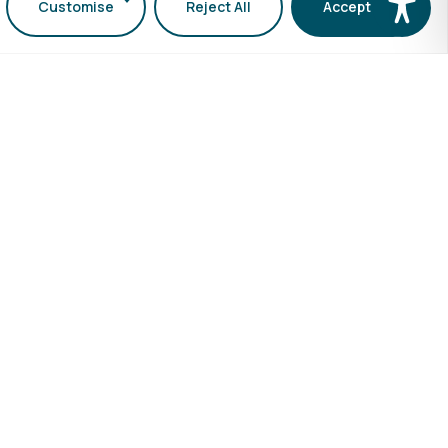
Customise
Reject All
Accept All
μοι
Υπηρεσίες
Πολιτική Ποιοτητας
Προσωπικά Δεδομένα ΑΠΘ
Ηλεκτρονικές Υπηρεσίες Τμήματος
Ηλεκτρονική Γραμματεία
ΜΟΔΙΠ
Συγγράμματα
Επισκέψεις Σχολείων
ίο
τας