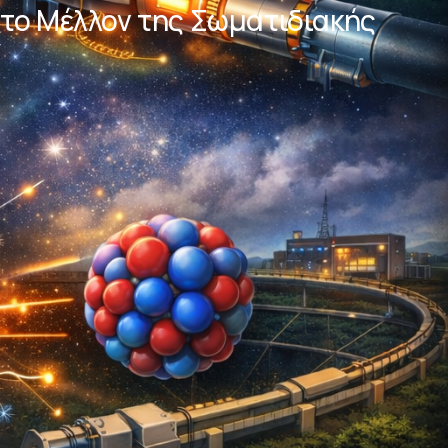
 το Μέλλον της Σωματιδιακής