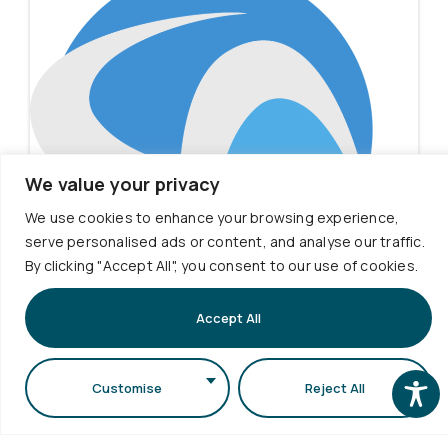
We value your privacy
We use cookies to enhance your browsing experience,
serve personalised ads or content, and analyse our traffic.
Πληροφορίες για νεοεισαχθείσες
By clicking "Accept All", you consent to our use of cookies.
φοιτήτριες και νεοεισαχθέντες
φοιτητές ακαδημαϊκού έτους 2026-
Accept All
2027
Εγγραφές πρωτοετών φοιτητών ακαδημαϊκού
Customise
Reject All
έτους 2026-2027 Βήμα...