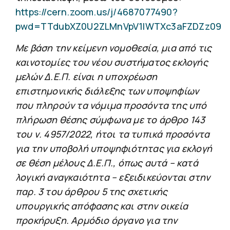
https://cern.zoom.us/j/4687077490?
pwd=TTdubXZ0U2ZLMnVpV1lWTXc3aFZDZz09
Με βάση την κείμενη νομοθεσία, μια από τις
καινοτομίες του νέου συστήματος εκλογής
μελών Δ.Ε.Π. είναι η υποχρέωση
επιστημονικής διάλεξης των υποψηφίων
που πληρούν τα νόμιμα προσόντα της υπό
πλήρωση θέσης σύμφωνα με το άρθρο 143
του ν. 4957/2022, ήτοι τα τυπικά προσόντα
για την υποβολή υποψηφιότητας για εκλογή
σε θέση μέλους Δ.Ε.Π., όπως αυτά – κατά
λογική αναγκαιότητα – εξειδικεύονται στην
παρ. 3 του άρθρου 5 της σχετικής
υπουργικής απόφασης και στην οικεία
προκήρυξη. Αρμόδιο όργανο για την