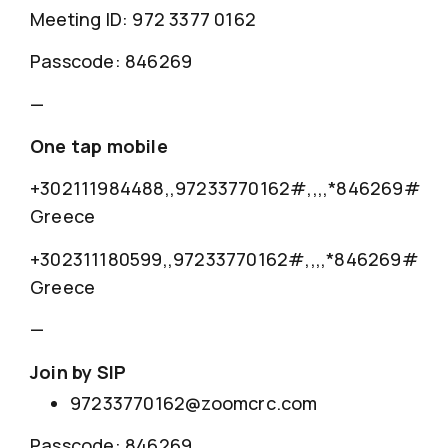
Meeting ID: 972 3377 0162
Passcode: 846269
—
One tap mobile
+302111984488,,97233770162#,,,,*846269#
Greece
+302311180599,,97233770162#,,,,*846269#
Greece
—
Join by SIP
97233770162@zoomcrc.com
Passcode: 846269