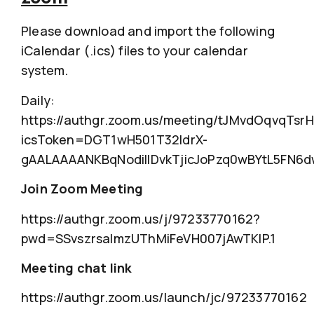
Please download and import the following
iCalendar (.ics) files to your calendar
system.
Daily:
https://authgr.zoom.us/meeting/tJMvdOqvqTs
icsToken=DGT1wH501T32ldrX-
gAALAAAANKBqNodillDvkTjicJoPzq0wBYtL5FN
Join Zoom Meeting
https://authgr.zoom.us/j/97233770162?
pwd=SSvszrsaImzUThMiFeVH007jAwTKIP.1
Meeting chat link
https://authgr.zoom.us/launch/jc/97233770162