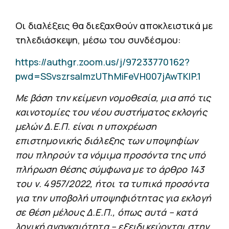
Οι διαλέξεις θα διεξαχθούν αποκλειστικά με
τηλεδιάσκεψη, μέσω του συνδέσμου:
https://authgr.zoom.us/j/97233770162?
pwd=SSvszrsaImzUThMiFeVH007jAwTKIP.1
Με βάση την κείμενη νομοθεσία, μια από τις
καινοτομίες του νέου συστήματος εκλογής
μελών Δ.Ε.Π. είναι η υποχρέωση
επιστημονικής διάλεξης των υποψηφίων
που πληρούν τα νόμιμα προσόντα της υπό
πλήρωση θέσης σύμφωνα με το άρθρο 143
του ν. 4957/2022, ήτοι τα τυπικά προσόντα
για την υποβολή υποψηφιότητας για εκλογή
σε θέση μέλους Δ.Ε.Π., όπως αυτά – κατά
λογική αναγκαιότητα – εξειδικεύονται στην