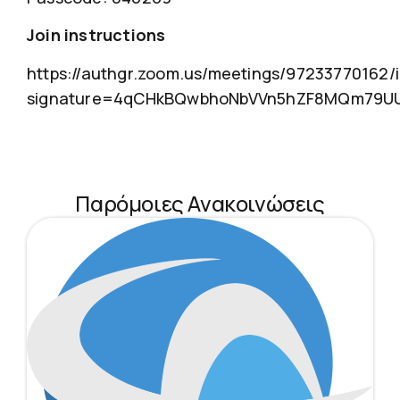
Join instructions
https://authgr.zoom.us/meetings/97233770162/i
signature=4qCHkBQwbhoNbVVn5hZF8MQm79UU
Παρόμοιες Ανακοινώσεις