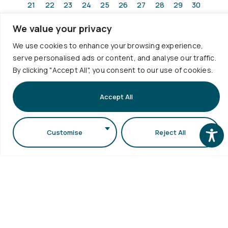
21
22
23
24
25
26
27
28
29
30
31
32
33
34
35
36
37
38
39
40
We value your privacy
41
42
43
44
45
46
47
48
49
50
We use cookies to enhance your browsing experience,
51
52
53
54
55
56
57
58
59
60
serve personalised ads or content, and analyse our traffic.
61
62
63
64
65
66
67
68
69
By clicking "Accept All", you consent to our use of cookies.
Accept All
Customise
Reject All
Χρήσιμοι
Υπηρεσίε
Επικοινωνία
Πολιτική
Σύνδεσμοι
Ποιοτητας
+30
Ωρολόγιο
Προσωπικά
Πρόγραμμα
2310
Δεδομένα
Πρόγραμμα
998120