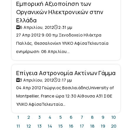
Εμπορική Αξιοποίηση των
Οργανικών Ηλεκτρονικών στην
Ελλάδα
6 Απριλίου, 2012
2:31 μμ
27 Απρ 2012 9:00 πμ Ξενοδοχείο Ηλέκτρα
Παλλάς, Θεσσαλονίκη ΥΛΙΚΟ ΑφίσαΤελευταία
ενημέρωση: 06 Απριλίου...
Επίγεια Αστρονομία Ακτίνων Γάμμα
3 Απριλίου, 2012
2:17 μμ
04 Απρ 2012 Γεώργιος ΒασιλειάδηςUniversity of
Montpellier, France ώρα 12:30 Αίθουσα Α31 ΣΘΕ
ΥΛΙΚΟ ΑφίσαΤελευταία...
1
2
3
4
5
6
7
8
9
10
11
12
13
14
15
16
17
18
19
20