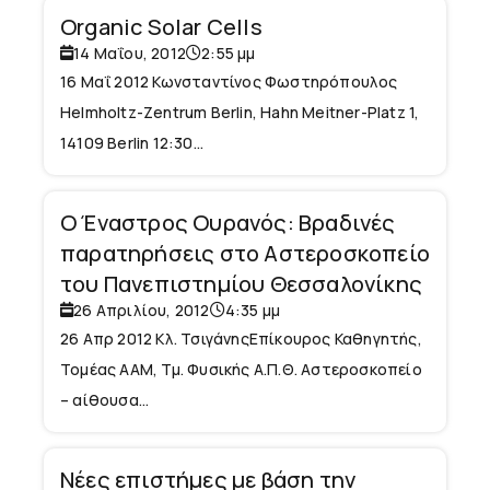
Organic Solar Cells
14 Μαΐου, 2012
2:55 μμ
16 Μαΐ 2012 Κωνσταντίνος Φωστηρόπουλος
Helmholtz-Zentrum Berlin, Hahn Meitner-Platz 1,
14109 Berlin 12:30...
Ο Έναστρος Ουρανός: Βραδινές
παρατηρήσεις στο Αστεροσκοπείο
του Πανεπιστημίου Θεσσαλονίκης
26 Απριλίου, 2012
4:35 μμ
26 Απρ 2012 Κλ. ΤσιγάνηςΕπίκουρος Καθηγητής,
Τομέας ΑΑΜ, Τμ. Φυσικής Α.Π.Θ. Αστεροσκοπείο
– αίθουσα...
Νέες επιστήμες με βάση την