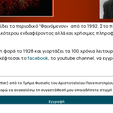
δει το περιοδικό “Φαινόμενον» από το 1992. Στο π
ικότερου ενδιαφέροντος αλλά και χρήσιμες πληροφο
φορά το 1928 και γιορτάζει τα 100 χρόνια λειτουργ
σκέφτεσαι το
facebook
, το youtube channel, να εγ
er) από το Τμήμα Φυσικής του Αριστοτελείου Πανεπιστημίου 
μπορώ να ανακαλέσω τη συγκατάθεσή μου οποιαδήποτε στιγμή 
Εγγραφή