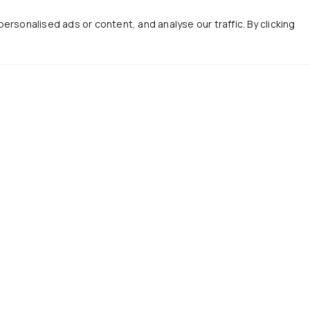
sonalised ads or content, and analyse our traffic. By clicking
Χρήσιμοι Σύνδεσ
ινωνία
Ωρολόγιο Πρόγραμμα
2310 998120
Πρόγραμμα Εξετάσεων
@physics.auth.gr
Πρακτική Άσκηση
μερινά, 10:30 - 12:00
Σύλλογος Αποφοίτων
όροφος κτιρίου
Παροχές ΑΠΘ
ματειών της Σ.Θ.Ε. (κτίριο
ατος Βιολογίας)
Γραφείο Διασύνδεσης
επιστημιούπολη ΑΠΘ
Κεντρική Βιβλιοθήκη