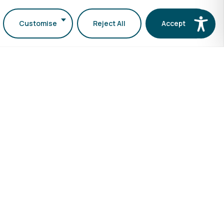
Customise
Reject All
Accept All
μοι
Υπηρεσίες
Πολιτική Ποιοτητας
Προσωπικά Δεδομένα ΑΠΘ
Ηλεκτρονικές Υπηρεσίες Τμήματος
Ηλεκτρονική Γραμματεία
ΜΟΔΙΠ
Συγγράμματα
Επισκέψεις Σχολείων