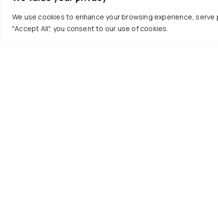
We use cookies to enhance your browsing experience, serve per
"Accept All", you consent to our use of cookies.
Επικο
+30 
info
Καθη
1ος 
Γράψου στο
Γραμ
Newsletter μας
Τμήμ
Εγγραφή
Παν